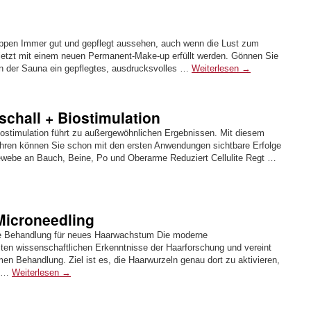
Lippen Immer gut und gepflegt aussehen, auch wenn die Lust zum
jetzt mit einem neuen Permanent-Make-up erfüllt werden. Gönnen Sie
 in der Sauna ein gepflegtes, ausdrucksvolles …
Weiterlesen
→
schall + Biostimulation
iostimulation führt zu außergewöhnlichen Ergebnissen. Mit diesem
ren können Sie schon mit den ersten Anwendungen sichtbare Erfolge
egewebe an Bauch, Beine, Po und Oberarme Reduziert Cellulite Regt …
Microneedling
äre Behandlung für neues Haarwachstum Die moderne
esten wissenschaftlichen Erkenntnisse der Haarforschung und vereint
men Behandlung. Ziel ist es, die Haarwurzeln genau dort zu aktivieren,
m …
Weiterlesen
→