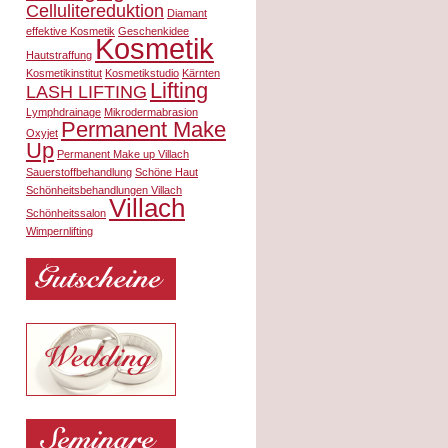
Cellulitereduktion
Diamant
effektive Kosmetik
Geschenkidee
Kosmetik
Hautstraffung
Kosmetikinstitut
Kosmetikstudio
Kärnten
Lifting
LASH LIFTING
Lymphdrainage
Mikrodermabrasion
Permanent Make
Oxyjet
Up
Permanent Make up Villach
Sauerstoffbehandlung
Schöne Haut
Schönheitsbehandlungen Villach
Villach
Schönheitssalon
Wimpernlifting