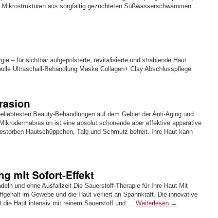
en Mikrostrukturen aus sorgfältig gezüchteten Süßwasserschwämmen.
ie – für sichtbar aufgepolsterte, revitalisierte und strahlende Haut.
lle Ultraschall-Behandlung Maske Collagen+ Clay Abschlusspflege
rasion
beliebtesten Beauty-Behandlungen auf dem Gebiet der Anti-Aging und
krodermabrasion ist eine absolut schonende aber effektive apparative
estorben Hautschüppchen, Talg und Schmutz befreit. Ihre Haut kann
ng mit Sofort-Effekt
deln und ohne Ausfallzeit Die Sauerstoff-Therapie für Ihre Haut Mit
fgehalt im Gewebe und die Haut verliert an Spannkraft. Die innovative
 die Haut intensiv mit reinem Sauerstoff und …
Weiterlesen
→