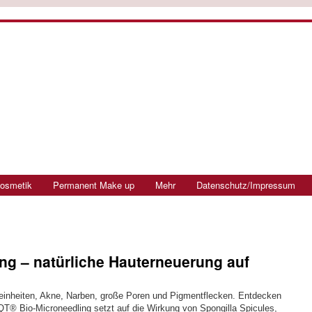
osmetik
Permanent Make up
Mehr
Datenschutz/Impressum
ng – natürliche Hauterneuerung auf
einheiten, Akne, Narben, große Poren und Pigmentflecken. Entdecken
 SQT® Bio-Microneedling setzt auf die Wirkung von Spongilla Spicules,