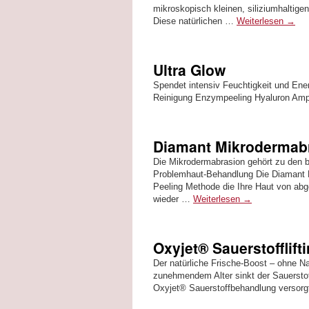
mikroskopisch kleinen, siliziumhaltig
Diese natürlichen …
Weiterlesen
→
Ultra Glow
Spendet intensiv Feuchtigkeit und Energ
Reinigung Enzympeeling Hyaluron Ampu
Diamant Mikrodermab
Die Mikrodermabrasion gehört zu den 
Problemhaut-Behandlung Die Diamant Mi
Peeling Methode die Ihre Haut von abg
wieder …
Weiterlesen
→
Oxyjet® Sauerstofflifti
Der natürliche Frische-Boost – ohne Na
zunehmendem Alter sinkt der Sauerstof
Oxyjet® Sauerstoffbehandlung versorgt