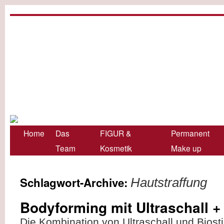
Home
Das
FIGUR &
Permanent
Team
Kosmetik
Make up
Schlagwort-Archive:
Hautstraffung
Bodyforming mit Ultraschall +
Die Kombination von Ultraschall und Biosti