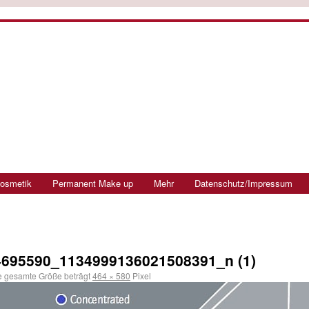
osmetik
Permanent Make up
Mehr
Datenschutz/Impressum
695590_1134999136021508391_n (1)
 gesamte Größe beträgt
464 × 580
Pixel