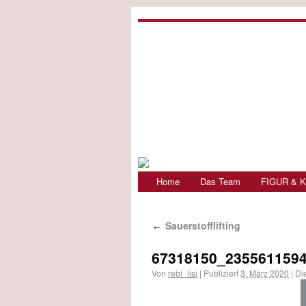
Home
Das Team
FIGUR & K
Sauerstofflifting
←
67318150_2355611594
Von
rebi_lisi
|
Publiziert
3. März 2020
|
Die