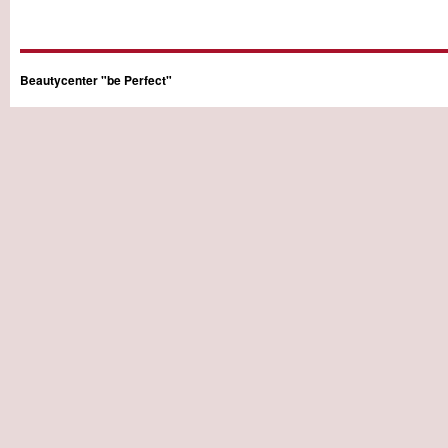
New PM bP 13
Beautycenter "be Perfect"