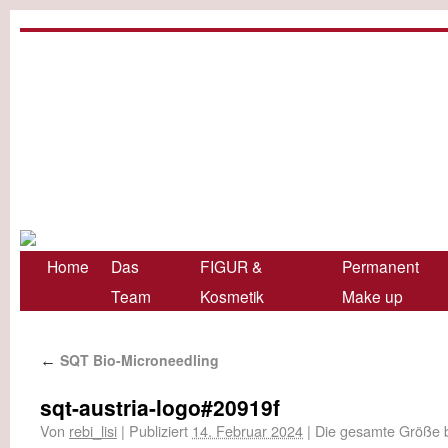
Home
Das
FIGUR &
Permanent
Team
Kosmetik
Make up
SQT Bio-Microneedling
←
sqt-austria-logo#20919f
Von
rebi_lisi
|
Publiziert
14. Februar 2024
|
Die gesamte Größe 